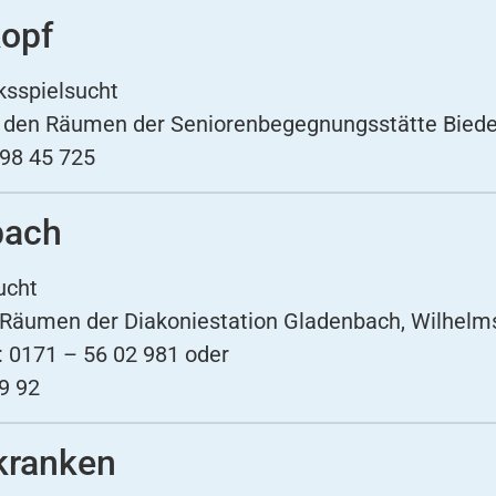
kopf
ksspielsucht
in den Räumen der Seniorenbegegnungsstätte Bied
 98 45 725
bach
ucht
n Räumen der Diakoniestation Gladenbach, Wilhelm
: 0171 – 56 02 981 oder
9 92
kranken