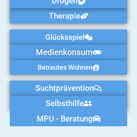
Drogen
Therapie
Glücksspiel
Medienkonsum
Betreutes Wohnen
Suchtprävention
Selbsthilfe
MPU - Beratung